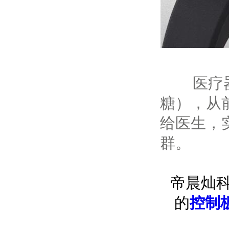
医疗
糖），从
给医生，
群。
帝晨灿
的
控制